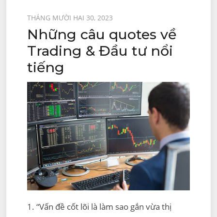
Được
THÁNG MƯỜI HAI 30, 2023
Những câu quotes về
đăng
trên
Trading & Đầu tư nổi
tiếng
1. “Vấn đề cốt lõi là làm sao gắn vừa thị