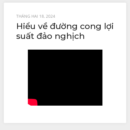
Được
THÁNG HAI 18, 2024
Hiểu về đường cong lợi
đăng
trên
suất đảo nghịch