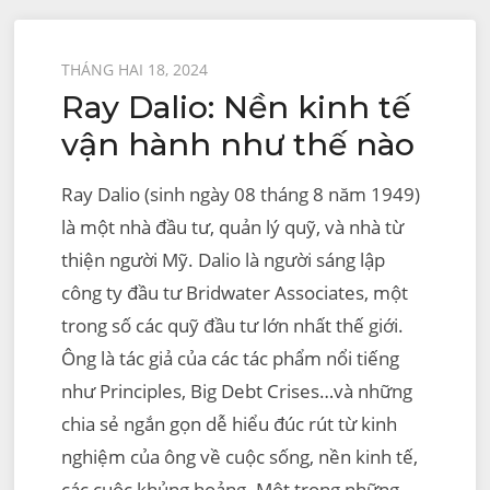
Được
THÁNG HAI 18, 2024
Ray Dalio: Nền kinh tế
đăng
trên
vận hành như thế nào
Ray Dalio (sinh ngày 08 tháng 8 năm 1949)
là một nhà đầu tư, quản lý quỹ, và nhà từ
thiện người Mỹ. Dalio là người sáng lập
công ty đầu tư Bridwater Associates, một
trong số các quỹ đầu tư lớn nhất thế giới.
Ông là tác giả của các tác phẩm nổi tiếng
như Principles, Big Debt Crises…và những
chia sẻ ngắn gọn dễ hiểu đúc rút từ kinh
nghiệm của ông về cuộc sống, nền kinh tế,
các cuộc khủng hoảng. Một trong những