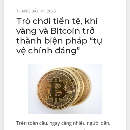
Được
THÁNG BẢY 14, 2025
Trò chơi tiền tệ, khi
đăng
trên
vàng và Bitcoin trở
thành biện pháp “tự
vệ chính đáng”
Trên toàn cầu, ngày càng nhiều người dân,